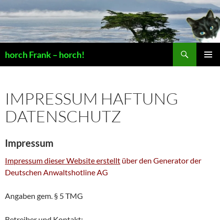
Suchen
horch Frank – horch!
ZUM
PRIMÄR
INHALT
MENÜ
SPRINGEN
IMPRESSUM HAFTUNG
DATENSCHUTZ
Impressum
Impressum dieser Website erstellt
über den Generator der
Deutschen Anwaltshotline AG
Angaben gem. § 5 TMG
Betreiber und Kontakt: