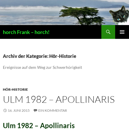
Suchen
horch Frank – horch!
ZUM
PRIMÄR
INHALT
MENÜ
SPRINGEN
Archiv der Kategorie: Hör-Historie
Ereignisse auf dem Weg zur Schwerhörigkeit
HÖR-HISTORIE
ULM 1982 – APOLLINARIS
16. JUNI 2015
EIN KOMMENTAR
Ulm 1982 – Apollinaris