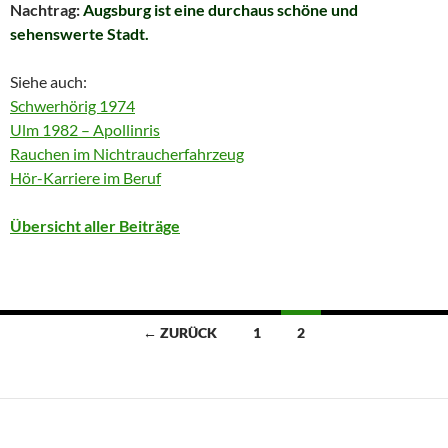
Nachtrag:
Augsburg ist eine durchaus schöne und
sehenswerte Stadt.
Siehe auch:
Schwerhörig 1974
Ulm 1982 – Apollinris
Rauchen im Nichtraucherfahrzeug
Hör-Karriere im Beruf
Übersicht aller Beiträge
Beitragsnavigation
← ZURÜCK
1
2