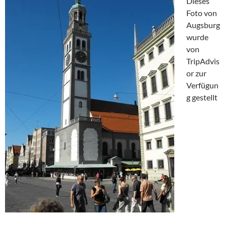
Dieses
Foto von
Augsburg
wurde
von
TripAdvis
or zur
Verfügun
g gestellt