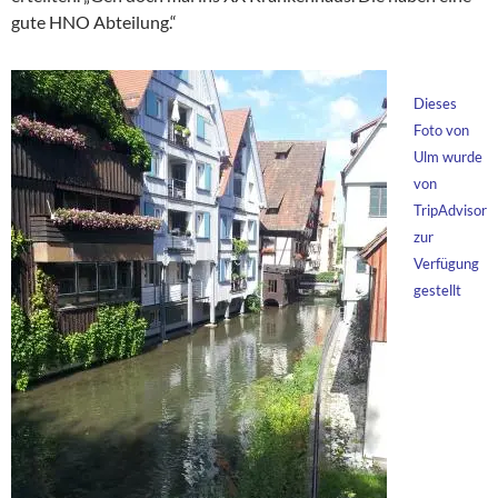
gute HNO Abteilung.“
Dieses
Foto von
Ulm wurde
von
TripAdvisor
zur
Verfügung
gestellt