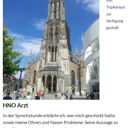
von
TripAdvisor
zur
Verfügung
gestellt
HNO Arzt
In der Sprechstunde erklärte ich, wer mich geschickt hatte
sowie meine Ohren und Nasen Probleme. Seine Aussage zu